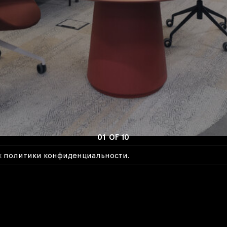
01
OF
10
х
политики конфиденциальности.
INFO@OFFCON.RU
+7 499 394 45 10
DESIGN BY
WRS